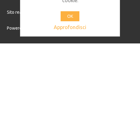
cookie.
Sito realizzato da
Os2.it
OK
Approfondisci
Powered by
nopCommerce