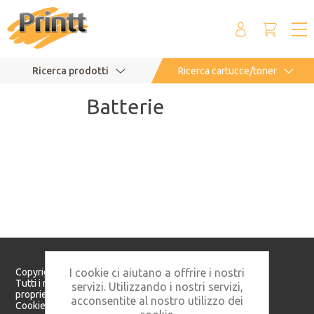
Ricerca prodotti
Ricerca cartucce/toner
Batterie
Copyright © 2026 Printt S.r.l. - P. IVA: 05982160821
I cookie ci aiutano a offrire i nostri
Tutti i marchi citati in questo sito appartengono ai rispettivi
servizi. Utilizzando i nostri servizi,
proprietari.
acconsentite al nostro utilizzo dei
Cookie Policy
Privacy Policy