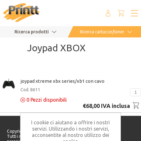
Ricerca prodotti
Ricerca cartucce/toner
Joypad XBOX
joypad xtreme xbx series/xb1 con cavo
Cod. 8611
0
Pezzi disponibili
€68,00 IVA inclusa
I cookie ci aiutano a offrire i nostri
servizi. Utilizzando i nostri servizi,
Copyright © 2026 Printt S.r.l. - P. IVA: 05982160821
acconsentite al nostro utilizzo dei
Tutti i marchi citati in questo sito appartengono ai rispettivi