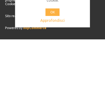
cookie.
proprietari.
Cookie Policy
Privacy Policy
OK
Sito realizzato da
Os2.it
Approfondisci
Powered by
nopCommerce