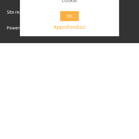
cookie.
Sito realizzato da
Os2.it
OK
Approfondisci
Powered by
nopCommerce