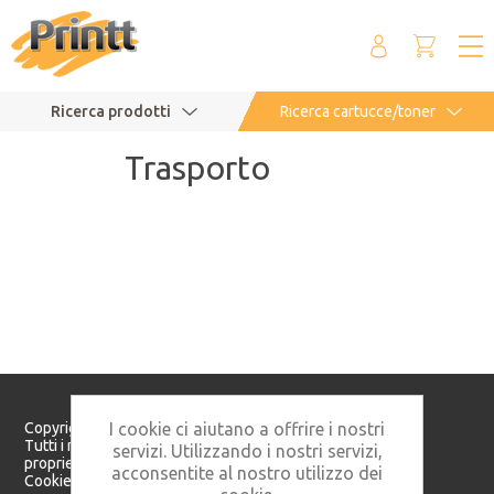
Ricerca prodotti
Ricerca cartucce/toner
Trasporto
Copyright © 2026 Printt S.r.l. - P. IVA: 05982160821
I cookie ci aiutano a offrire i nostri
Tutti i marchi citati in questo sito appartengono ai rispettivi
servizi. Utilizzando i nostri servizi,
proprietari.
acconsentite al nostro utilizzo dei
Cookie Policy
Privacy Policy